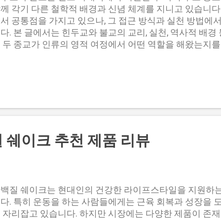
지만, 전자담배의 반입 규정 역시 엄격하게 적용되므로 주
께 각기 다른 철학적 배경과 신념 체계를 지니고 있습니다.
는 전자담배의 반입 허용 기준을 정리한 것입니다. 전자담
서 공통점을 가지고 있으나, 그 접근 방식과 실천 방법에
연 도구 (기기) 2개 액상 담배 12ml 이하 궐련형 전자담배
다. 본 글에서는 힌두교와 불교의 교리, 실천, 역사적 배
 용량 확인 전자담배 액상을 구매할 때는 반드시 용량이 
 두 종교가 인류의 영적 여정에서 어떤 역할을 해왔는지를
니다. 용량이 표시되지 않은 액상은 반입이 금지되어 있으..
의 기본 교리와 철학 힌두교는 세계에서 가장 오래된 종교 
을 지니고 있습니다. 이 종교는 다양한 신과 여신을 숭배하
할과 성격을 가지고 있습니다. 힌두교의 핵심 교리는 다음
 수 있습니다. 브라만과 아트만 : 힌두교에서는 우주의 
Brahman)과 개별 존재의 영혼인 아트만(Atman)이라는 
은 개인의 본질이며, 궁극적으로는 브라만과 합일하는 것을
 카르마 : 힌두교는 윤회(samsara)와 카르마(karma)의
 쉐이크 추천 제품 리뷰
 행위의 결과를 설명합니다. 개인의 행동은 다음 생에 영향
정적인 결과를 가져오고, 나쁜 행동은 고통을 초래합니다. 
dharma)는 개인의 도덕적 의무와 책임을 의미합니다. 각 
적 역할에 따라 다르마를 수행해야 하며, 이는 개인의 궁
moksha)와 연결됩니다. 모크샤 : 힌두교의 궁극적인 목표
백질 쉐이크는 현대인의 건강한 라이프스타일을 지원하는
 윤회에서 벗어나 영혼이 브라만과 합일하는 상태를 의미
다. 특히 운동을 하는 사람들에게는 근육 회복과 성장을 
해서는 다양한 요가(수행의 길)와 명상, 헌신이 필요합니다
 자리잡고 있습니다. 하지만 시장에는 다양한 제품이 존재