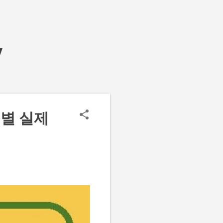
y
스별 실제