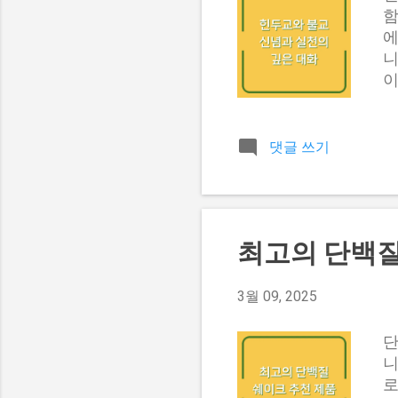
하
함
표
에
흡
니
배
이
합
교
성
역
댓글 쓰기
될
(
만
와
최고의 단백질
와
긍
(
3월 09, 2025
교
(
단
는
니
위
로