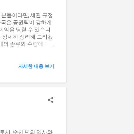
..
 분들이라면, 세관 규정
중국은 공권력이 강하게
불이익을 당할 수 있습니
을 상세히 정리해 드리겠
담배의 종류와 수량에 대
로, 상업적 용도로 사용
서 허용하는 담배의 종류
수량 일반 담배 400개비
자세한 내용 보기
의 표에 나와 있는 수량
니다. 세관 신고를 하지
각한 경우에는 입국이 거
크하고 준비하는 것이 좋
한 담배의 반입만을 허용
져가고자 하신다면, 이는
라서, 본인이 사용할 수
자담배 반입 규정 전자
용이 증가하고 있습니다.
로서, 수천 년의 역사와