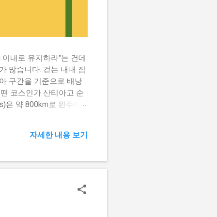
g 이내로 유지하라"는 건데
가 많습니다. 걷는 내내 짐
사리아 구간을 기준으로 배낭
 어떤 코스인가 산티아고 순
)은 약 800km로 완주에
는다면 사리아에서 출발해 산
 일정으로 무리 없이 걸을
자세한 내용 보기
 어떤 길을 갈지 먼저 결정
수 있는 편이지만, 북부 길
따라 걷는 구간이 많아 바
져가는 건 가장 흔한 실수
라져야 합니다. 배낭에 넣
로 등산화, 배낭, 방수의류
 없습니다. 등산화 : 발에