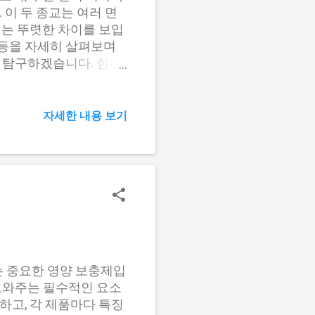
의가 필요합니다. 아래
 이 두 종교는 여러 면
배 종류 최대 반입 수량
서는 뚜렷한 차이를 보입
 세트 최대 6개 액상 담
경 등을 자세히 살펴보며
표기된 제품을 선택해야
 탐구하겠습니다. 힌두
.
중 하나로, 다신교적 특
며, 각 신들은 특정한
과 같은 개념으로 요약
자세한 내용 보기
궁극적인 실재인 브라만
개념이 필요합니다. 아트
 목표로 합니다. 윤회
 개념을 통해 개인의 생애
을 미치며, 좋은 행동은
다르마 : 다르마
개인은 자신의 사회적, 종
극적인 목표인 모크샤
는 모크샤로, 이는 반복되
 중요한 영양 보충제입
합니다. 이를 달성하기
도와주는 필수적인 요소
. 힌두교의 신념 체계
하고, 각 제품마다 특징