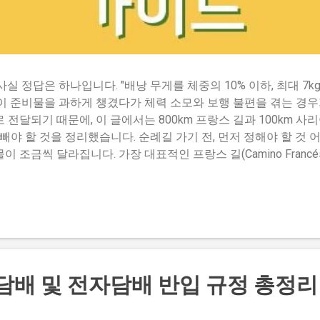
실 정답은 하나입니다. "배낭 무게를 체중의 10% 이하, 최대 7k
이 준비물을 과하게 챙겼다가 체력 소모와 보행 불편을 겪는 경우
 전달되기 때문에, 이 글에서는 800km 프랑스 길과 100km 
 빼야 할 것을 정리했습니다. 순례길 가기 전, 먼저 정해야 할 것
 조금씩 달라집니다. 가장 대표적인 프랑스 길(Camino Francés
. 반면 콤포스텔라 인증서를 받기 위한 최소 거리인 100km만 걷
는 구간이 가장 인기 있습니다. 이 구간은 약 115km로, 10일
별로 난이도와 경관이 확연히 다르기 때문에, 배낭을 꾸리기 전에
랑스 길은 산과 평지가 혼합되어 있어 초보자도 부담 없이 도전할 
로 방수 장비가 더 중요합니다. 포르투갈 길 해안 루트는 바다를 
니다. 이런 차이를 고려하지 않고 모든 코스에 같은 준비물을 가
력과 시간, 그리고 어떤 경험을 원하는지에 따라 배낭의 구성이 달
 담배 및 전자담배 반입 규정 총정리
필수품 순례길에서 가장 중요한 준비물은 세 가지로 압축됩니다. 바
5km를 걷는 순례길에서 이 세 가지가 부실하면 다른 건 아무 의미가