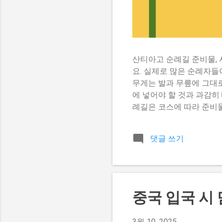
산티아고 순례길 준비물, 사
요. 실제로 많은 순례자들
무게는 발과 무릎에 그대로
에 넣어야 할 것과 과감히
례길은 코스에 따라 준비물이
33-35일 정도 걸립니다
티아고 데 콤포스텔라까지 가
댓글 쓰기
수 있는 거리입니다. 코스
하는 것이 순서입니다. 프
은 험준한 지형과 잦은 비
람과 자외선에 대비해야 합
중 하나입니다. 자신의 체
중국 입국 시
어야 할 것 순례길 3대 
입니다. 하루 평균 20-2
3월 10, 2025