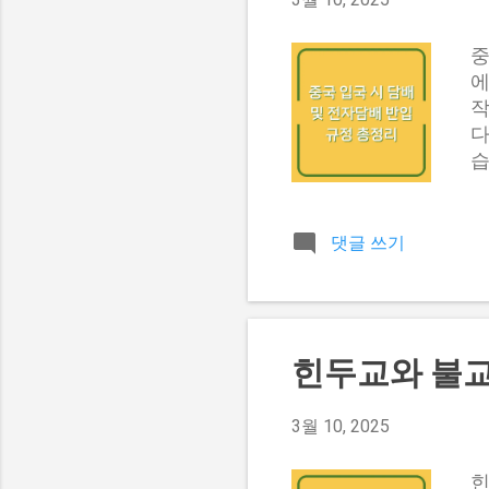
완벽히 맞고 미끄럼 방지 기
중
에
작
다
습
한
될
와
댓글 쓰기
시
을
않
부
힌두교와 불교
습
하
개
3월 10, 2025
있
담
힌