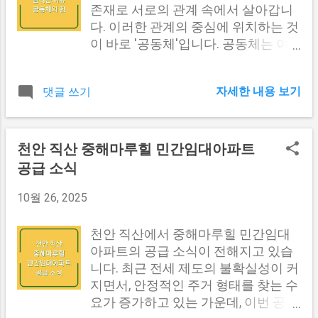
니다. 아이폰은 조금 더 간단합니다. 설정...
14일 사이에 이루어집니다. 이 시점에
존재로 서로의 관계 속에서 살아갑니
서 상처가 상당히 치유되었다고 판단
다. 이러한 관계의 중심에 위치하는 것
할 수 있습니다. 그러나 완전한 회복에
이 바로 '공동체'입니다. 공동체는 여
는 평균적으로 3주에서 4주가 소요될
러 사람의 모임으로, 그 속에서 우리는
수 있습니다. 실밥 제거 후에도 상처가
소속감을 느끼고 서로의 삶에 영향을
자세한 내용 보기
댓글 쓰기
완전히 치유될 때까지는 주의가 필요
미치며 살아갑니다. 이 글에서는 공동
하며, 이 시점에서부터 기본적인 활동
체의 힘과 소속감이 개인의 삶에 미치
이 가능해집니다. 회복 단계 표 회복
는 긍정적인 영향을 살펴보겠습니다.
단계 기간 주요 사항 실밥 제거 7일-14
공동체의 정의와 중요성 공동체란 여
천안 직산 중해마루힐 민간임대아파트
일 상처 관리 및 소독 필요 상처 치유 3
러 사람들이 특정한 지역이나 공통의
공급 소식
주-4주 완전한 회복을 위한 주의 필요
관심사, 가치관을 공유하며 형성된 집
일상 활동 가능 4주 이후 가벼운 운동
단을 의미합니다. 이는 단순히 물리적
10월 26, 2025
및 일상생활 재개 가능 다른 내용도 보
인 장소에 국한되지 않고, 온라인 커뮤
러가기 #1 포경수술 후 상처 관리 상
니티나 관심사 기반의 모임 등으로 확
천안 직산에서 중해마루힐 민간임대
처 관리는 포경수술 후 회복의 중요한
장될 수 있습니다. 공동체는 그 구성원
아파트의 공급 소식이 전해지고 있습
부분입니다. 적절한 관리가 이루어지
들이 서로의 삶에 깊이 관여하며, 각자
니다. 최근 전세 제도의 불확실성이 커
지 않으면 염증이나 감염의 위험이 증
의 정체성을 더욱 확립할 수 있는 공간
지면서, 안정적인 주거 형태를 찾는 수
가할 수 있습니다. 다음은 포경수술 후
을 제공합니다. 공동체의 구성 요소 요
요가 증가하고 있는 가운데, 이번 공급
상처 관리를 위한 주요 지침입니다. 소
소 설명 공통의 목표 공동체 구성원들