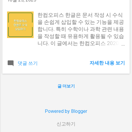
구성되어야 하며, 시청하는 아기들이
거 환경 중해마루힐은 차량 출입이 불
양한 눈 관련 액티비티와 프로그램이
쉽게 이해할 수 있는 언어로 제작되어
가능한 공원형 단지로 설계되어, 쾌적
함께 제공된다는 점입니다. 구분 내용
야 합니다. 다음은 만 2세 아기에게 추
한컴오피스 한글은 문서 작성 시 수식
한 주거 환경을 제공합니다. 이러한 설
위치 강원도 홍천 운영시간 9:00 -
천하는 유튜브 채널 목록입니다. 채널
을 손쉽게 삽입할 수 있는 기능을 제공
계는 단지 내에서의...
18:00 (연중무휴) 난이도 초보자, 중급
이름 설명 핑크퐁 핑크퐁은 다양한 동
합니다. 특히 수학이나 과학 관련 내용
자, 고급자 특이사항 다양한 겨울 이벤
요와 애니메이션을 통해 아기들에게
을 작성할 때 유용하게 활용될 수 있습
트 진행 다른 내용도 보러가기 #1
인지능력과 언어발달을 도와줍니다.
니다. 이 글에서는 한컴오피스 2020
2025 겨울 시즌 특별 이벤트 2025년
노래와 춤을 통해 자연스럽게 학습을
버전을 기준으로 수식을 삽입하는 방
겨울 시즌에는 비발디파크 스노우랜
유도합니다. 꼬마버스 타요 타요는 버
법에 대해 자세히 설명드리겠습니다.
드에서 특별한 이벤트가 다채롭게 펼
자세한 내용 보기
댓글 쓰기
스와 친구들의 모험을 다룬 애니메이
각 섹션에서는 수식 입력, 번호 붙이기,
쳐집니다. 이번 시즌에는 특히 가족 단
션으로, 친구들 간의 소통과 협동의 중
정리 상자 만들기, 그리고 수식 크기
위 방문객을 위한 프로그램이 강화되
요성을 가르쳐줍니다. 아이들이 쉽게
조정 방법에 대해 다루고자 합니다. 수
어, 어린이부터 어른까지 모두가 즐길
공감할 수 있는 이야기입니다. 슈퍼윙
식 편집기 열기 및 사용 한컴오피스에
글 더보기
수 있는 기회를 제공합니다. 이벤트의
스 비행기 친구들이 세계를 여행하며
서 수식을 입력하기 위해서는 먼저 수
주요 내용은 다음과 같습니다. 눈썰매
다양한 문화를 접하는 이야기로, 호기
식 편집기를 열어야 합니다. 이를 위해
경진대회 : 가족 단위 참가자를 위한
심을 자극하고 상상력을 키워줍니다.
서는 문서 작성 상태에서 [Ctrl] 키를 누
Powered by Blogger
눈썰매 경진대회가 매주 주말에 개최
아기상어 아기상어의 노래와 애니메
른 채로 [N]과 [M] 키를 순차적으로 눌
됩니다. 각 연령대별로 나뉘어 진행되
이션은 반복적인 요소로 기억력을 향
러 주시면 됩니다. 이때 수식 편집기가
신고하기
며, 우승자에게는 소정의 상품이 제공
상시킵니다. 단순한 내용을 통해 아기
열리며, 수식을 작성할 수 있는 환경이