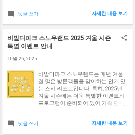
이 지역 주민들에게 어떤 의미가 있는
독 및 붕대 관리 수술 후 상처 소독은
이 함께 이루고자 하는 목표나 가치를
지, 그리고 아파트의 특징과 장점에 대
최소 2일에 1회는 반드시 시행하는 것
공유합니다. 상호작용 구성원 간의 의
자세한 내용 보기
댓글 쓰기
해 자세히 알아보도록 하겠습니다. 전
이 좋습니다. 하루에 한 번 소독을 해
사소통과 교류가 활발하게 이루어집
세 제도의 변화와 민간임대아파트의
주는 것이 이상적이며, 이를 통해 감염
니다. 지원과 협력 서로를 도와주고 협
대두 전국적으로 전세 제도가 흔들리
을 예방할 수 있습니다. 만약 병원을
력하여 공동의 문제를 해결해 나갑니
면서 주택 시장에 큰 변화가 일어나고
비발디파크 스노우랜드 2025 겨울 시즌
방문하여 소독하는 것이 번거롭다면,
다. 소속감 구성원들은 공동체의 일원
있습니다. 국토교통부의 주거실태조
특별 이벤트 안내
첫 번째 소독은 병원에서 시행하고 이
으로서 소속감을 느끼고 자신을 표현
사에 따르면, 전체 임차 가구 중 전세
후에는 자가 소독을 고려할 수 있습니
합니다. 이러한 요소들은 공동체가 구
의 비중이 2008년 55%에서 2022년
10월 26, 2025
다. 소독 방법 표 소독 방법 세부 사항
성원들에게 제공하는 기본적인 틀을
39.9%로 감소한 것으로 나타났습니
소독 횟수 최소 2일에 1회, 이상적으론
형성합니다. 특히 소속감은 공동체의
다. 이는 주택 가격의 급등과 이에 따
비발디파크 스노우랜드는 매년 겨울
하루 ...
중요한 특성 중 하나로, 개인의 정체성
른 전세 보증금의 상승, 그리고 최근의
철 많은 방문객들을 맞이하는 인기 있
과 삶의 질에 긍정적인 영향을 줍니다.
부동산 시장 불안정성으로 인해 많은
는 스키 리조트입니다. 특히, 2025년
다른 내용도 보러가기 #1 소속감이 수
사람들이 전세의 리스크를 회피하고
겨울 시즌에는 더욱 특별한 이벤트와
명에 미치는 영향 소속감은 단순히 정
자 하는 경향을 반영하고 있습니다. 전
프로그램이 준비되어 있어 가족 단위
서적인 안정감을 넘어서 신체적인 건
세 제도의 불안정성 전세 제도의 가장
관광객과 친구들, 연인들에게 잊지 못
강에도 큰 영향을 미친다는 연구 결과
큰 문제는 바로 보증금 반환의 불확실
할 추억을 선사할 예정입니다. 이번 글
들이 있습니다. 여러 연구에서 밝혀진
성입니다. 특히 역전세가 발생했을 때,
자세한 내용 보기
댓글 쓰기
에서는 비발디파크 스노우랜드의 특
바와 같이, 강한 소속감을 느끼는 사람
세입자는 보증금을 돌려받지 못할 위
별 이벤트와 관련된 정보, 이용 방법,