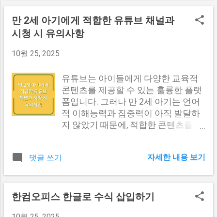
들은 스트레스와 우울증의 발생률이
험에 처할 수 있습니다. 이러한 상황에
주변 관광지 등을 자세히 안내해 드리
낮고, 이는 결과적으로 그들의 수명에
서, 안정적인 주거 형태인 민간임대아
겠습니다. 비발디파크 스노우랜드 소
만 2세 아기에게 적합한 유튜브 채널과
긍정적인 영향을 미친다고 합니다. 소
파트는 대안으로 떠오르고 있습니다.
개 비발디파크 스노우랜드는 강원도
시청 시 유의사항
속감과 건강의 상관관계 건강 지표 소
민간임대아파트는 장기적으로 안정적
홍천에 위치한 대형 스키 리조트로, 다
속감이 높은 그룹 소속감이 낮은 그룹
인 거주가 가능하며, 정해진 가격으로
양한 스키 슬로프와 스노우 보드, 눈썰
10월 25, 2025
스트레스 수준 낮음 높음 우울증 발생
분양받을 수 있는 장점이 있습니다. 전
매, 눈놀이를 즐길 수 있는 공간이 마
률 낮음 높음 면역력 강함 약함 전반...
세의 비중 변화 (2008-2022) 연도 -----
련되어 있습니다. 이곳은 초보자부터
유튜브는 아이들에게 다양한 교육적
--------- 2008 2022 다른 내용도 보러
숙련자까지 모두가 안전하게 스키를
콘텐츠를 제공할 수 있는 훌륭한 플랫
가기 #1 중해마루힐 민간임대아파트
즐길 수 있도록 다양한 난이도의 슬로
폼입니다. 그러나 만 2세 아기는 언어
의 특징 중해마루힐 민간임대아파트
프가 구비되어 있으며, 전문가의 지도
적 이해능력과 집중력이 아직 발달하
는 천안 직산읍에 위치하고 있으며, 총
하에 스키 레슨도 받을 수 있습니다.
지 않았기 때문에, 적합한 콘텐츠를 선
408세대로 구성된 대규모 단지입니
특히, 비발디파크 스노우랜드는 겨울
택하는 것이 필요합니다. 이 글에서는
다. 이 아파트는 지하 2층, 지상 20층으
시즌에만 한정된 다양한 이벤트와 프
만 2세 아기에게 적합한 유튜브 채널
로 이루어져 있으며, 선호도가 높은 84
로그램이 진행되어, 방문객들에게 특
자세한 내용 보기
댓글 쓰기
을 소개하고, 아기가 유튜브를 시청할
㎡ 단일 세대로 설계되었습니다. 특히,
별한 경험을 제공합니다. 매년 많은 관
때 유의해야 할 사항에 대해 자세히 설
아파트 내부에는 더블 펜트리, 초광폭
광객들이 이곳을 찾는 이유 중 하나는
명하겠습니다. 적합한 유튜브 채널 소
거실, 와이드 드레스룸 등 다양한 편의
바로 이러한 풍성한 겨울 시즌 이벤트
개 만 2세 아기를 위한 유튜브 채널은
한컴오피스 한글로 수식 삽입하기
시설이 갖추어져 있어 생활의 질을 높
입니다. 스노우랜드의 매력은 단순히
주로 교육적이고 재미있는 콘텐츠로
이는 데 기여하고 있습니다. 쾌적한 주
스키와 스노우 보드에 그치지 않고, 다
10월 25, 2025