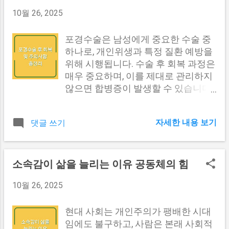
점을 아는 분은 생각보다 많지 않습니다. 통화 중 대기는
10월 26, 2025
휴대폰 자체 기능이라기보다 이동통신망에서 제공하는
서비스에 가깝습니다. 그래서 휴대폰 설정에서 아무리 찾
아도 옵션이 보이지 않거나, 활성화해도 실제로 작동하지
포경수술은 남성에게 중요한 수술 중
않는 경우가 생기는 거죠. 이럴 때는 해당 통신사 고객센
하나로, 개인위생과 특정 질환 예방을
터에 직접 요청해서 서비스를 켜야 합니다. 우리나라 통신
위해 시행됩니다. 수술 후 회복 과정은
3사(SKT, KT, LG U+)는 대부분 이 서비스를 기본 제공하고
매우 중요하며, 이를 제대로 관리하지
있으며, 해외 통신사들도 마찬가지로 표준 기능으로 지원
않으면 합병증이 발생할 수 있습니다.
합니다. 다만 일부 알뜰폰이나 특수 요금제에서는 이 옵션
이번 글에서는 포경수술 후 회복 기간
이 빠져 있을 수 있어서, 본인 요금제에 포함되어 있는지
과 주의사항에 대해 자세히 알아보겠
자세한 내용 보기
댓글 쓰기
확인해 볼 필요가 있습니다. 통신사마다 서비스 이름이 조
습니다. 포경수술 후 회복 기간 포경수
금씩 다를 수 있는데, 흔히 '통화 중 대기' 또는 '착신 전
술 후 회복 기간은 여러 가지 요인에
환'과 묶여서 설명되는 경우도 있습니다. 삼성 갤럭시와
따라 달라질 수 있습니다. 수술의 종
아이폰, 설정 메뉴가 이렇게 달라요 휴대폰 제조사별로 통
류, 환자의 개인적인 신체 특성, 그리고
소속감이 삶을 늘리는 이유 공동체의 힘
화 중 대기 설정 경로가 다릅니다. 삼성 갤럭시의 경우 전
수술을 시행한 병원의 외과적 노하우
10월 26, 2025
화 앱을 열고 우측 상단의 점 세 개(더보기) 메뉴에 들어간
등이 그 요인입니다. 일반적으로 포경
다음, 설정 → 통화 설정 → 통화 중 대기 항목을 찾으면 됩
수술 후 회복 기간은 다음과 같은 과정
니다. 여기서 토글 스위치를 켜거나 끌 수 있고, 듀얼 SIM
을 포함합니다. 실밥 제거 기준 포경수
현대 사회는 개인주의가 팽배한 시대
을 사용하는 경우 각 SIM 카드별로 따로 설정할 수 있습
술 후 실밥 제거는 대개 수술 7일부터
임에도 불구하고, 사람은 본래 사회적