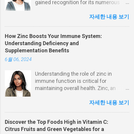
gained recognition for its numerous
health benefits. This blog explores the
anti-inflammatory properties of
자세한 내용 보기
turmeric and its potential to support
brain health. Discover how turmeric can
How Zinc Boosts Your Immune System:
play a role in preventing chronic
Understanding Deficiency and
diseases, boosting mental health, and
Supplementation Benefits
how you can easily incorporate it into
6월 06, 2024
your daily diet. Introduction to the
Health Benefits of Turmeric Turmeric, a
Understanding the role of zinc in
golden-yellow spice derived from the
immune function is critical for
Curcuma longa plant, is renowned not
maintaining overall health. Zinc, an
only for its culinary uses but also for its
essential trace element, is crucial for
medicinal properties. The key active
the proper functioning of the immune
자세한 내용 보기
component in turmeric is curcumin,
system. This article explores the
which is responsible for its vibrant
importance of zinc, the consequences
color and health benefits. This article
Discover the Top Foods High in Vitamin C:
of zinc deficiency, and the benefits of
delves into the diverse health benefits
Citrus Fruits and Green Vegetables for a
zinc supplementation. We delve into
of turmeric, particularly its anti-