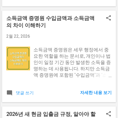
다른 내용도 보러가기 #1 역류성 식도
오는 자신의 능력을 증명하는 중요한
신청 시에는 몇 가지 필수 서류가 필요
염의 원인 역류성 식도염의 주요 원인
자료입니다. 둘째, 개인 브랜드를 확립
합니다. 이 서류들은 신청 과정에서 반
은 하부식도괄약근(LES)의 기능 저하
하는 데 필수적입니다. 포트폴리오는
드시 준비해야 하며, 각 서류의 역할과
소득금액 증명원 수입금액과 소득금액
입니다. LES는 위와 식도 사이에 위치
자신이 누구인지, 어떤 스타일을 가지
중요성을 잘 알아보는 것이 필요합니
의 차이 이해하기
한 조임근으로, 정상적으로는 위산이
고 있는지를 명확하게 표현할 수 있는
다. 아래의 표는 고유번호 신청을 위한
식도로 역류하지 않도록 막는 역할을
기회를 제공합니다. 셋째, 개인적인 성
필수 서류 목록을 정리한 것입니다. 서
2월 22, 2026
합니다. 하지만 여러 가지 요인들로 인
장과 개발을 촉진합니다. 포트폴리오
류 종류 설명 법인·단체 신청서 고유번
해 이 조임근의 기능이 약해질 수 있습
를 업데이트하며 자신의 발전을 기록
호 발급을 위한 공식 신청서로, 해당
소득금액 증명원은 세무 행정에서 중
니다. 원인 설명 ...
하고 반영할 수 있는 기회를 제공합니
서식을 다운로드하여 작성해야 합니
요한 역할을 하는 문서로, 개인이나 법
다. 포트폴리오의 중요성 설명 신뢰성
다. 위임장 대표자가 직접 신청하지 못
인이 일정 기간 동안 발생한 소득을 증
구축 고용주와 고객에게 신뢰를 줄 수
하는 경우, 대리인이 제출해야 하는 서
명하는 데 사용됩니다. 하지만 소득금
있는 자료 개인 브랜드 확립 자신의 스
류입니다. 공동체 직인 및 신분증 신청
액 증명원에 포함된 '수입금액'과 '소
타일과 전문성을 명확하게 표현 기회
시 공동체의 직인과 방문자의 신분증
득금액'은 자주 혼동되는 개념입니다.
모색 새로운 직업 기회를 찾거나 프리
이 필요합니다. 공동체 정관 및 회칙
본 글에서는 이 두 개념의 차이와 각각
랜서로 활동할 때 유용 개인 성장 자신
단체의 운영 방침과 규정을 정리한 문
자세한 내용 보기
댓글 쓰기
의 의미를 자세히 살펴보겠습니다. 수
의 발전을 기록하고 반영 가능 다른 내
서로, 신청 시 필수 제출해야 합니다.
입금액의 정의와 중요성 수입금액은
용도 보러가기 #1 효과적인 디자인 포
대표자 선임 확인 서류 대표자가 선택
기업이나 개인이 특정 기간 동안 발생
트폴리오의 구성 요소 효과적인 디자
되었음을 증명하는 서류로, 회의록이
한 총 수입을 의미합니다. 이는 판매,
2026년 새 현금 입출금 규정, 알아야 할
인 포트폴리오는 몇 가지 핵심 요소로