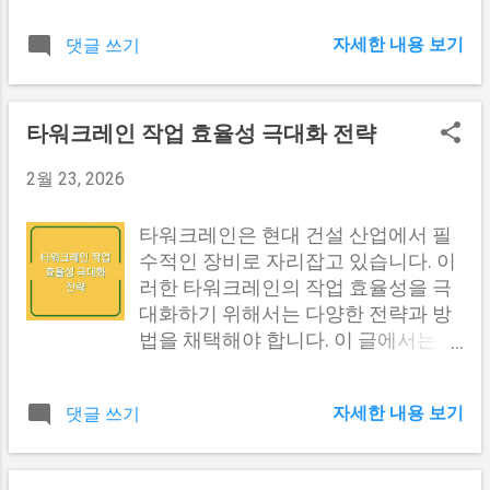
트에 가입하여 계정을 생성해야 합니
로 결심하고, 2011년 한국 국적을 취
한 비용 중 하나입니다. 이에 대해 좀
다. 가입 후에는 가맹점에서 상품을 구
득하였습니다. 이 과정은 결코 쉽지 않
자세한 내용 보기
댓글 쓰기
더 깊이 있는 이해와 준비 방법을 살펴
매할 때 T플러스포인트를 사용하여
았지만, 전지희 선수는 끈기와 열정을
보도록 하겠습니다. 퇴사 후 건강보험
적립할 수 있습니다. 가맹점에서는 포
가지고 새로운 환경에 적응하였습니
료의 이해 퇴사 후 건강보험료는 직장
인트 적립을 위해 바코드 스캔 또는 카
다. 귀화 후 그녀는 한국 탁구 국가대
가입자가 아닌 지역가입자로 전환되
타워크레인 작업 효율성 극대화 전략
드 결제를 통해 포인트가 자동으로 적
표팀에 합류하여, 국내외 대회에서 뛰
면서 발생하게 됩니다. 직장가입자는
립됩니다. 또한, T플러스포인트는 온
어난 성적을 거두기 시작했습니다. 연
2월 23, 2026
일반적으로 고용주와 함께 건강보험
라인 쇼핑몰에서도 간편하게 적립할
도 주요 이력 1989 중국 허베이성에서
료를 분담하지만, 퇴사 후에는 개인이
수 있습니다. 특정 온라인 쇼핑몰에서
출생 2008 김형석 감독의 제안으로 한
전액 부담해야 합니다. 이로 인해 많은
타워크레인은 현대 건설 산업에서 필
T플러스포인트가 적용되는 상품을 구
국 이주 2011 한국 국적 취득 및 탁구
사람들이 예상치 못한 비용 부담을 느
수적인 장비로 자리잡고 있습니다. 이
매하면, 결제 후 자동으로 포인트가 적
국가대표 합류 다른 내용도 보러가기
끼게 됩니다. 건강보험료 산정 기준 퇴
러한 타워크레인의 작업 효율성을 극
립됩니다....
#1 전지희 선수의 주요 성과 전지희
사 후 건강보험료는 개인의 소득, 재산,
대화하기 위해서는 다양한 전략과 방
선수는 귀화 이후, 한국 탁구 국가대표
가족 구성 등에 따라 다르게 산정됩니
법을 채택해야 합니다. 이 글에서는 타
로서 여러 국제 대회에서 두각을 나타
다. 여기에서는 건강보험료를 계산하
워크레인 작업의 효율성을 향상시키
내었습니다. 특히, 2014년 인천 아시
는 주요 기준에 대해 설명하겠습니다.
기 위한 여러 가지 방법과 그에 따른
안 게임에서는 김민석 선수와 함께 여
자세한 내용 보기
댓글 쓰기
기준 설명 소득 퇴사 후 소득이 있을
이점, 그리고 실제 사례를 통해 구체적
자 단체전에서 동메달을 획득하며, 한
경우, 소득에 비례해 건강보험료가 부
인 방안을 제시하고자 합니다. 타워크
국 탁구의 위상을 높였습니다. 이 성과
과됩니다. 재산 보유 재산이 많을수록
레인 운영 전반에 대한 이해 타워크레