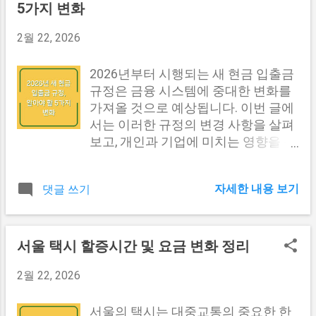
나 조직명단이 포함됩니다. 사무실 임
서비스 제공, 투자 등 다양한 경로로
5가지 변화
구성됩니다. 이러한 요소들은 서로 연
대차계약서 사본 단체의 사무실이 별
발생하는 모든 수익을 포함하며, 세무
결되어 있어, 방문자가 쉽게 알아보고
도로 없을 경우, 대표자 자택의 임대차
신고 시 중요한 기준이 됩니다. 수입금
2월 22, 2026
탐색할 수 있도록 도와줍니다. 1. 홈페
계약서 또는 등기부등본을 제출해야
액은 기업의 운영성과를 이해하는 데
이지 홈페이지는 포트폴리오의 첫인
합니다. 위의 서류들은 각 단체의 성격
필수적인 지표로 작용하며, 사업계획
2026년부터 시행되는 새 현금 입출금
상을 결정짓는 중요한 페이지입니다.
에 따라 약간의 차이가 있을 수 있으
수립이나 금융기관의 대출 심사 등에
규정은 금융 시스템에 중대한 변화를
이곳에서는 자신을 소개하고 방문자
니, 반드시 필요한 서류를 사전에 확인
서도 큰 영향을 줍니다. 수입금액의 구
가져올 것으로 예상됩니다. 이번 글에
에게 강렬한 인상을 남길 수 있는...
하고 준비해 주시기 바랍니다. 특히 정
성 요소 수입금액은 다음과 같은 다양
서는 이러한 규정의 변경 사항을 살펴
관과 회칙, 조직명단은 해당 단체의 특
한 요소로 구성됩니다. 구성 요소 설명
보고, 개인과 기업에 미치는 영향을 분
성에 맞게 수정하여 사용해야 하며, 각
판매 수익 제품이나 서비스를 판매하
석하겠습니다. 각 섹션에서는 구체적
문서의 형식은 일관성을 유지하는 것
여 얻은 수익 이자 수익 예금이나 투자
인 변화 사항과 그에 따른 유용한 정보
이 좋습니다. 다른 내용도 보러가기
로부터 발생한 이자 수익 배당 수익 주
자세한 내용 보기
댓글 쓰기
를 제시할 것입니다. 현금 입출금 규정
#1 고유번호 신청 절차 고유번호 신청
식 등의 투자에서 발생한 배당 수익 기
의 변화 2026년 새롭게 시행될 현금
은 몇 가지 단계로 나누어 진행됩니다.
타 수익 임대료, 로열티 등 기타 경로
입출금 규정의 주요 변화는 금융 거래
이를 통해 효율적으로 신청할 수 있으
로 얻은 수익 이러한 수입금액은 세무
의 투명성을 높이고, 자금세탁과 탈세
서울 택시 할증시간 및 요금 변화 정리
며, 절차에 따라 필요한 서류를 준비하
서에 신고될 때, 모든 수입을 포함하여
를 방지하기 위한 것입니다. 새로운 규
는 데 도움이 됩니다. 다음은 고유번호
종합적으로 계산되어야 합니다. 잘못
2월 22, 2026
정은 현금 사용의 한계를 정하고, 금융
신청 절차에 대한 상세 설명입니다. 서
된 수입금액의 신고는 세무 조사의 원
기관의 보고 의무를 강화합니다. 이로
류 준비 : 먼저, 위에서 언급한 필수 서
인이 될 수 있으며, 따라서 정확한 기
인해 기업 및 개인의 현금 거래 방식이
서울의 택시는 대중교통의 중요한 한