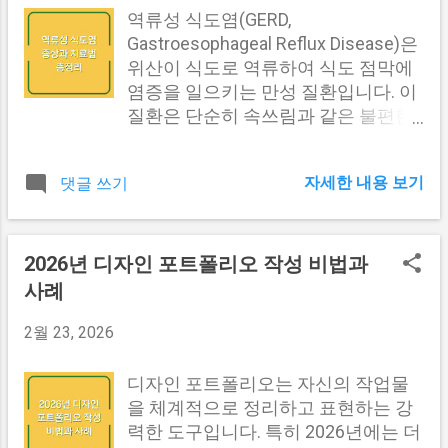
움이 됩니다. 요인 설명 소득 감소 직
고, 이를 바탕으로 최적의 운영 방안을
해결하기 위해 고안된 일련의 단계적
역류성 식도염(GERD,
장을 잃으면 소득이 줄어들어 상대적
모색해야 합니다. 다른 내용도 보러가
절차 또는 규칙입니다. 이는 입력을 받
Gastroesophageal Reflux Disease)은
으로 건강보험료 부담이 커집니다. 재
기 #1 정기적인 점검과 유지관리의 중
고, 그 입력에 대해 정해진 규칙에 따
위산이 식도로 역류하여 식도 점막에
산 증가 자산이 많을수록...
요성 타워크레인의 효율성을 높이기
라 처리를 한 후, 출력을 생성하는 과
염증을 일으키는 만성 질환입니다. 이
위해서는 정기적인 점검과 유지관리
정을 포함합니다. 알고리즘은 일반적
질환은 단순히 속쓰림과 같은 불편한
가 필수적입니다. 잘 유지된 장비는 고
으로 명확하게 정의된 방법으로 구성
증상으로 끝나지 않으며, 지속적인 관
장이 발생할 확률이 낮아지며, 작업의
되어 있어야 하며, 이를 통해 다양한
리가 필요합니다. 이번 글에서는 역류
연속성을 보장합니다. 특히, 타워크레
자세한 내용 보기
댓글 쓰기
입력에 대해 일관된 결과를 생성할 수
성 식도염의 증상, 원인, 진단 및 치료
인은 중량물의 이동을 담당하기 때문
있어야 합니다. 알고리즘은 수학적 개
방법에 대해 자세히 알아보도록 하겠
에 작은 고장도 큰 사고로 이어질 수
념에서 시작되어 컴퓨터 과학에 널리
습니다. 역류성 식도염의 증상 역류성
있습니다. 따라서 점검 주기를 잘 설정
적용되기 시작했습니다. 알고리즘은
식도염은 다양한 증상을 동반할 수 있
2026년 디자인 포트폴리오 작성 비법과
하고, 각 부품의 상태를 정기적으로 확
다음과 같은 기본적인 특성을 가지고
으며, 가장 흔한 증상은 속쓰림
사례
인하는 것이 필요합니다. 유지관리 체
있습니다. 명확성 : 각 단계는 명확하
(heartburn)입니다. 속쓰림은 가슴의
크리스트 점검 항목 점검 주기 비고 기
게 정의되어야 하며, 누구나 이해할 수
중앙에서 위쪽으로 타는 듯한 느낌이
2월 23, 2026
계 윤활 상태 매일 윤활유 부족 시 마
있어야 합니다. 유한성 : 알고리즘은
드는 증상으로, 일반적으로 식사 후나
찰 발생 전기 장치 점검 주간 전선 손
반드시 종료되어야 하며, 무한히 반복
눕거나 구부리는 자세를 취할 때 더 심
디자인 포트폴리오는 자신의 작업물
상 여부 확인 구조물 균형 점검 월간
되지 않아야 합니다. 입력과 출력 : 알
해질 수 있습니다. 하지만 역류성 식도
을 체계적으로 정리하고 표현하는 강
기둥의 부식 ...
고리즘은 하나 이상의 입력을 받아야
염의 증상은 속쓰림만이 아닙니다. 다
력한 도구입니다. 특히 2026년에는 더