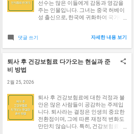
확한 이름을 기재해야 합니다. 발신처
현금처럼 사용할 수 있습니다. T플러
선수는 많은 이들에게 감동과 영감을
: 공문을 작성한 부서명 및 담당자 이
스포인트의 가장 큰 장점은 사용자가
주는 인물입니다. 그녀는 중국 허베이
름을 명시해야 합니다. 작성일자 : 공
구매한 금액에 따라 자연스럽게 적립
성 출신으로, 한국에 귀화하여 국가대
문이 작성된 날짜를 기재합니다. 문서
되는 점입니다. 예를 들어, 1,000원의
표로 활약하고 있는 탁구 선수입니다.
번호 : 필요 시 문서번호를 부여하여
상품을 구매했을 경우, T플러스포인트
이번 블로그 글에서는 전지희 선수의
관리합니다. 참조 및 경유 : 관련 부서
가 10포인트 적립될 수 있습니다. 이러
자세한 내용 보기
댓글 쓰기
생애와 경력, 그리고 그녀가 한국 탁구
의 확인 과정을 기록합니다. 본문 : 요
한 포인트는 소비자에게 다양한 혜택
에 미친 영향에 대해 자세히 알아보겠
청 사항이나 전달 사항을 명확히 기술
을 제공하며, 특정 이벤트나 프로모션
습니다. 전지희 선수의 출생과 초기 경
합니다. 첨부자료 : 관련된 자료가 있
에 참여할 경우 추가 포인트를 받을 수
력 전지희 선수는 1989년 6월 18일에
퇴사 후 건강보험료 다가오는 현실과 준
을 경우 기재합니다. 결재란 : 내부 결
도 있습니다. 항목 설명 적립 비율 구
중국 허베이성에서 태어났습니다. 그
비 방법
재를 위한 서명을 포함합니다. 연락처
매 금액의 일정 비율(예: 1%)로 적립
녀는 어린 시절부터 탁구에 뛰어난 재
: 작성자의 연락처를 명시하여 추가 문
사용 가능처 다양한 가맹점에서 사용
능을 보였고, 그 결과 청소년 탁구 여
2월 25, 2026
의가 가능하도록 합니다. 공문 기본 형
가능 추가 혜택 프로모션 기간 동안 추
자대표팀에서 활동하게 되었습니다.
식 항목 설명 제목 주제를 나타내는 간
가 포인트 적립 가능 유효기간 적립된
중국은 탁구 강국으로 알려져 있으며,
퇴사 후 건강보험료에 대한 걱정과 불
결한 문구 ...
포인트는 일정 기간 내에 사용해야 함
전지희 선수는 그곳에서 뛰어난 훈련
안은 많은 사람들이 공감하는 주제입
다른 내용도 보러가기 #1 T플러스포
과 경험을 쌓을 수 있었습니다. 하지만
니다. 퇴사라는 결정은 인생의 중요한
인트 적립 방법 T플러스포인트를 적
그녀의 인생은 2008년 김형석 감독의
전환점이며, 그에 따른 재정적 변화도
립하기 위해서는 몇 가지 간단한 절차
제안을 받으면서 큰 전환점을 맞이하
만만치 않습니다. 특히, 건강보험료는
를 따라야 합니다. 먼저, T플러스포인
게 됩니다. 그녀는 한국으로 이주하기
퇴사 후에도 계속해서 발생하는 중요