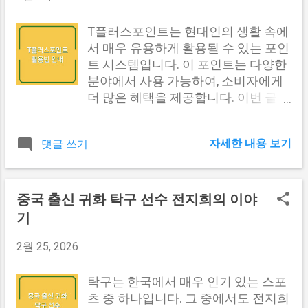
건 아무 의미가 없습니다. 등산화 : 발에 완벽히 맞고 미끄
공문은 법적 효력이 있을 수 있기 때문
럼 방지 기능이 탁월한 제품을 선택해야 합니다. 새 신발
에 작성 시 신중을 기해야 합니다. 이
T플러스포인트는 현대인의 생활 속에
을 사 가는 것보다 ...
러한 이유로 공문 작성 능력은 직장인
서 매우 유용하게 활용될 수 있는 포인
들에게 매우 중요한 스킬이 됩니다. 공
트 시스템입니다. 이 포인트는 다양한
문의 중요성 설명 신뢰성 구축 잘 작성
분야에서 사용 가능하여, 소비자에게
된 공문은 기업의 신뢰도를 높입니다.
더 많은 혜택을 제공합니다. 이번 글에
명확한 의사 전달 공문을 통해 의사를
서는 T플러스포인트의 기본 개념, 적
명확히 전달할 수 있습니다. 법적 효력
립 방법, 사용 방법, 그리고 유용한 활
자세한 내용 보기
댓글 쓰기
공문은 법적 효력이 있을 수 있는 공식
용 팁에 대해 자세히 알아보도록 하겠
문서입니다. 커뮤니케이션 개선 공문
습니다. T플러스포인트란? T플러스포
작성 능력이 향상되면 조직 내 커뮤니
인트는 사용자가 특정 거래를 통해 적
케이션이 원활해집니다. 다른 내용도
립할 수 있는 포인트 시스템입니다. 이
중국 출신 귀화 탁구 선수 전지희의 이야
보러가기 #1 공문의 기본 형식 공문은
포인트는 특정 가맹점에서 상품이나
기
특정한 형식을 갖추고 있어야 합니다.
서비스를 구매할 때 사용할 수 있으며,
일반적으로 공문은 다음과 같은 항목
적립된 포인트는 다양한 방식으로 소
2월 25, 2026
으로 구성됩니다. 제목 : 공문의 주제
비자에게 환급됩니다. 포인트는 사용
를 간결하게 나타내야 합니다. 수신처
자가 소비한 금액의 일정 비율로 적립
탁구는 한국에서 매우 인기 있는 스포
: 공문을 받는 기관 또는 담당자의 정
되며, 적립된 포인트는 나중에 구매 시
츠 중 하나입니다. 그 중에서도 전지희