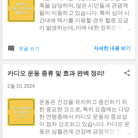
류를 모두 준비합니다. 각 서류는 정확
록이 필수적입니다. 다른 내용도 보러
크게 변화할 것으로 예상됩니다. 변화
축을 담당하며, 많은 시민들과 관광객
히 작성되어...
가기 #1 소득금액의 정의와 중요성 소
내용 세부 사항 현금 거래 한도 설정
들이 이용하고 있습니다. 특히 심야 시
득금액은 수입금액에서 필요 경비와
특정 금액 이상의 현금 거래에는 신고
간대에 택시를 이용할 경우 할증 요금
손실 등을 차감한 후의 순수익을 의미
의무가 부여됩니다. 금융기관의 보고
이 발생하는데, 이에 대한 정확한 이해
합니다. 소득금액은 개인이나 법인의
의무 강화 모든 현금 거래를 기록하고,
가 필요합니다. 이번 글에서는 서울 택
실제적 경제적 이익을 반영하여, 세금
특정 조건을 충족하는 거래는 즉시 보
시의 할증시간, 요금 변화, 그리고 요금
부과의 기준이 됩니다. 즉, 세금은 소
자세한 내용 보기
댓글 쓰기
고해야 합니다. 비은행 금융기관 규제
계산 방법 등을 상세히 정리하여 택시
득금액을 기준으로 계산되므로, 소득
강화 비은행 금융기관도 현금 거래에
이용자 여러분께 도움이 되고자 합니
금액의 정확한 산정은 세무 계획에 있
대한 규제를 받게 됩니다. 고객 신원
다. 서울 택시 할증 개요 서울 택시의
어 매우 중요합니다. 소득금액의 구성
확인 의무 강화 고객의 신원을 확인하
할증 제도는 특정 시간대에 택시 요금
카디오 운동 종류 및 효과 완벽 정리!
요소 소득금액은 다음과 같은 과정으
는 절차가 강화되어, 모든 거래에 적용
이 추가로 부과되는 시스템입니다. 이
로 산정됩니다. 구성 요소 설명 총 수
2월 20, 2026
됩니다. 벌칙 및 제재 강화 규정을 위
는 주로 심야 시간대와 교통 혼잡 시간
입금액 특정 기간 동안 모든 수입을 합
반할 경우 강화된 벌칙과 제재가 부여
에 적용되며, 택시 운전사들이 보다 안
산한 금액 필요 경비 사업 운영에 필요
됩니다. 이러한 변화는 모든 금융 거래
정적인 수익을 올릴 수 있도록 돕기 위
운동은 건강을 유지하고 증진하기 위
한 경비(인건비, 재료비 등) 비과세 소
에 영향을 미치며, 특히 현금을 자주
한 목적이 있습니다. 서울의 택시 할증
한 중요한 요소로, 특히 요즘에는 다양
득 세금이...
사용하는 기업이나 개인에게는 큰 부
은 기본 요금 외에 추가 요금이 부과되
한 연령층에서 카디오 운동의 중요성
담이 될 수 있습니다. 따라서 이에 대
는 형태로 운영되고 있으며, 이를 통해
이 점차 강조되고 있습니다. 카디오 운
한 충분한 이해와 준비가 필요합니다.
택시 운전사들은 야간 근무의 위험과
동은 심혈관계 건강에 긍정적인 영향