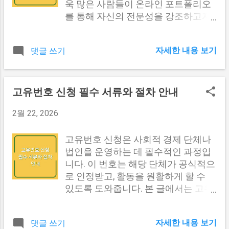
하며, 그에 따른 출력을 생성해야 합니
음과 같은 다양한 증상들이 있을 수 있
욱 많은 사람들이 온라인 포트폴리오
다. 효율성 : 알고리즘은 가능한 한 빠
습니다. 증상 설명 속쓰림 가슴 중앙에
를 통해 자신의 전문성을 강조하고자
르고 적은 자원으로 수행되어야 합니
서 위쪽으로 타는 듯한 통증이 느껴짐
합니다. 이 글에서는 디자인 포트폴리
다. 알고리즘의 종류 알고리즘은 그 목
신트림 위산이 식도로 역류하면서 느
오 작성의 중요성과 효과적인 구성 요
적이나 방식에 따라 여러 가지로 분류
껴지는 신트림, 쓰린 느낌 구역감 메스
자세한 내용 보기
댓글 쓰기
소, 그리고 몇 가지 성공적인 사례를
될 수 있습니다. 일반적인 알고리즘의
꺼움이나 구토를 유발할 수 있는 불편
살펴보겠습니다. 디자인 포트폴리오
종류는 다음과 같습니다. 종류 설명 정
한 느낌 목의 이물감 식도를 넘어 목까
의 중요성 디자인 포트폴리오는 단순
렬 알고리즘 데이터를 특정 순서로 정
지 영향을 미쳐 이물감이 느껴질 수 있
한 작업물의 모음이 아닙니다. 이는 자
고유번호 신청 필수 서류와 절차 안내
렬하는 알고리즘 검색 알고리즘 데이
음 지속적인 기침 위산이 기도를 자극
신의 전문성과 창의성을 보여주는 중
터 집합에서 특정 요소를 찾는 알고리
하여 기침을 유발할 수 있음 삼킴곤란
2월 22, 2026
요한 마케팅 도구입니다. 포트폴리오
즘 그래프 알고리즘 노드와 간선으로
음식물이 식도를 통과하는 데 어려움
는 잠재적인 고용주나 고객에게 자신
구성된 그래프를 처리하는 알고리즘
이 있을 수 있음 인후통 역류된 위산이
이 어떤 능력을 가지고 있는지를 직접
고유번호 신청은 사회적 경제 단체나
동적 프로그래밍 복잡한 문제를 더 간
인후를 자극하여 통증을 유발할 수 있
적으로 전달하는 역할을 합니다. 따라
법인을 운영하는 데 필수적인 과정입
단한 하위 문제로 나누어 해결하는 방
음 이 외에도 역류성 식도염은 수면 장
서 포트폴리오는 신뢰성과 권위를 구
니다. 이 번호는 해당 단체가 공식적으
법 분할 정복 알고리즘 문제를 작은 하
애를 유발할 수 있으며, 심한 경우에는
축하는 데 큰 기여를 합니다. 포트폴리
로 인정받고, 활동을 원활하게 할 수
위 문...
식도 점막의 손상으로 인해 출혈이나
오를 작성하는 이유는 여러 가지가 있
있도록 도와줍니다. 본 글에서는 고유
협착 등의 합병증이 발생할 수 있습니
습니다. 첫째, 새로운 기회를 모색하는
번호 신청을 위한 준비 서류와 절차에
다. 이러한 증상이 지속되거나 심해진
데 도움이 됩니다. 취업을 원하거나 프
대해 상세히 안내드리겠습니다. 고유
다면, 전문의와의 상담이 필요합니다.
자세한 내용 보기
댓글 쓰기
리랜서로 활동하고자 할 때, 포트폴리
번호 신청을 위한 준비 서류 고유번호