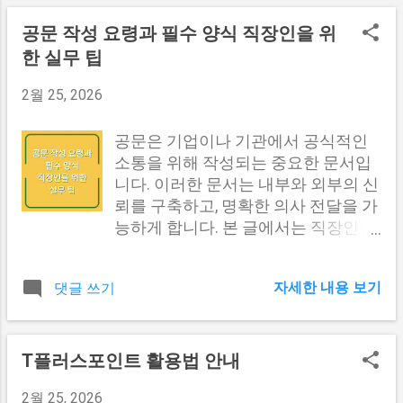
다. 가장 대표적인 프랑스 길(Camino Francés)은 약
800km로 완주에 33-35일 정도 걸립니다. 반면 콤포스텔
공문 작성 요령과 필수 양식 직장인을 위
라 인증서를 받기 위한 최소 거리인 100km만 걷는다면 사
한 실무 팁
리아에서 출발해 산티아고 데 콤포스텔라까지 가는 구간
이 가장 인기 있습니다. 이 구간은 약 115km로, 10일 일정
2월 25, 2026
으로 무리 없이 걸을 수 있는 거리입니다. 코스별로 난이
도와 경관이 확연히 다르기 때문에, 배낭을 꾸리기 전에
공문은 기업이나 기관에서 공식적인
어떤 길을 갈지 먼저 결정하는 것이 순서입니다. 프랑스
소통을 위해 작성되는 중요한 문서입
길은 산과 평지가 혼합되어 있어 초보자도 부담 없이 도전
니다. 이러한 문서는 내부와 외부의 신
할 수 있는 편이지만, 북부 길은 험준한 지형과 잦은 비로
뢰를 구축하고, 명확한 의사 전달을 가
방수 장비가 더 중요합니다. 포르투갈 길 해안 루트는 바
능하게 합니다. 본 글에서는 직장인들
다를 따라 걷는 구간이 많아 바람과 자외선에 대비해야 합
이 공문을 작성할 때 알아야 할 기본
니다. 이런 차이를 고려하지 않고 모든 코스에 같은 준비
요령과 필수 양식에 대해 자세히 살펴
자세한 내용 보기
물을 가져가는 건 가장 흔한 실수 중 하나입니다. 자신의
댓글 쓰기
보겠습니다. 공문의 중요성 공문은 단
체력과 시간, 그리고 어떤 경험을 원하는지에 따라 배낭의
순한 문서가 아니라, 기업이나 기관의
구성이 달라져야 합니다. 배낭에 넣어야 할 것 순례길 3대
공식적인 의사를 전달하는 데 필수적
필수품 순례길에서 가장 중요한 준비물은 세 가지로 압축
인 역할을 합니다. 공문이 잘 작성되면
T플러스포인트 활용법 안내
됩니다. 바로 등산화, 배낭, 방수의류 입니다. 하루 평균
기업의 신뢰도를 높이고, 업무 진행의
20-25km를 걷는 순례길에서 이 세 가지가 부실하면 다른
2월 25, 2026
명확성을 보장할 수 있습니다. 특히,