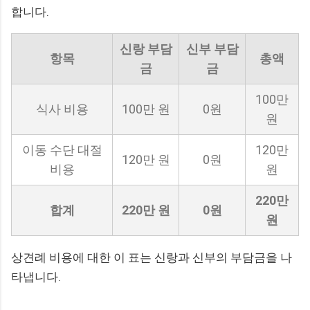
합니다.
신랑 부담
신부 부담
항목
총액
금
금
100만
식사 비용
100만 원
0원
원
이동 수단 대절
120만
120만 원
0원
비용
원
220만
합계
220만 원
0원
원
상견례 비용에 대한 이 표는 신랑과 신부의 부담금을 나
타냅니다.