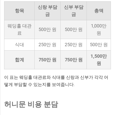
신랑 부담
신부 부담
항목
총액
금
금
웨딩홀 대관
1,000만
500만 원
500만 원
료
원
식대
250만 원
250만 원
500만 원
1,500만
합계
750만 원
750만 원
원
이 표는 웨딩홀 대관료와 식대를 신랑과 신부가 각각 어
떻게 부담할 수 있는지를 보여줍니다.
허니문 비용 분담