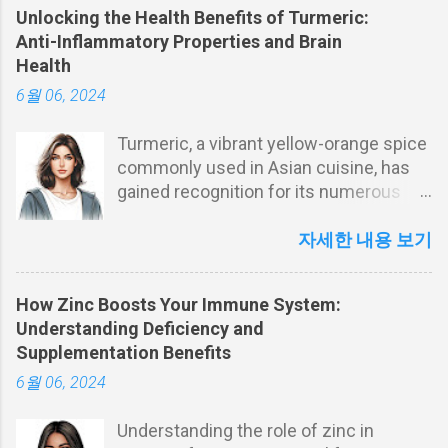
Unlocking the Health Benefits of Turmeric:
Anti-Inflammatory Properties and Brain
Health
6월 06, 2024
Turmeric, a vibrant yellow-orange spice
commonly used in Asian cuisine, has
gained recognition for its numerous
health benefits. This blog explores the
anti-inflammatory properties of
자세한 내용 보기
turmeric and its potential to support
brain health. Discover how turmeric can
How Zinc Boosts Your Immune System:
play a role in preventing chronic
Understanding Deficiency and
diseases, boosting mental health, and
Supplementation Benefits
how you can easily incorporate it into
6월 06, 2024
your daily diet. Introduction to the
Health Benefits of Turmeric Turmeric, a
Understanding the role of zinc in
golden-yellow spice derived from the