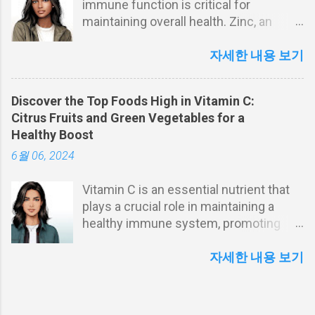
immune function is critical for
Curcuma longa plant, is renowned not
maintaining overall health. Zinc, an
only for its culinary uses but also for its
essential trace element, is crucial for
medicinal properties. The key active
the proper functioning of the immune
자세한 내용 보기
component in turmeric is curcumin,
system. This article explores the
which is responsible for its vibrant
importance of zinc, the consequences
color and health benefits. This article
Discover the Top Foods High in Vitamin C:
of zinc deficiency, and the benefits of
delves into the diverse health benefits
Citrus Fruits and Green Vegetables for a
zinc supplementation. We delve into
of turmeric, particularly its anti-
Healthy Boost
how zinc supports both innate and
inflammatory properties and its
6월 06, 2024
adaptive immunity, its role in reducing
potential to enhance brain health.
inflammation, and the mechanisms
Turmeric and Its Historical Significance
Vitamin C is an essential nutrient that
through which it enhances immune
Turmeric has been used for centuries
plays a crucial role in maintaining a
responses. By examining current
in traditional medicine systems like
healthy immune system, promoting
research, we aim to highlight why
Ayurveda and Traditional C...
skin health, and acting as a powerful
maintaining adequate zinc levels is vital
antioxidant. Despite its importance, our
자세한 내용 보기
for a robust immune system. The
bodies cannot produce vitamin C,
Essential Role of Zinc in Immunity Zinc
making it vital to consume enough
is a vital mineral that plays a significant
through our diet. This article explores
role in the proper functioning of the