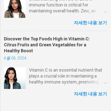
immune function is critical for
Curcuma longa plant, is renowned not
maintaining overall health. Zinc, an
only for its culinary uses but also for its
essential trace element, is crucial for
medicinal properties. The key active
the proper functioning of the immune
자세한 내용 보기
component in turmeric is curcumin,
system. This article explores the
which is responsible for its vibrant
importance of zinc, the consequences
color and health benefits. This article
Discover the Top Foods High in Vitamin C:
of zinc deficiency, and the benefits of
delves into the diverse health benefits
Citrus Fruits and Green Vegetables for a
zinc supplementation. We delve into
of turmeric, particularly its anti-
Healthy Boost
how zinc supports both innate and
inflammatory properties and its
6월 06, 2024
adaptive immunity, its role in reducing
potential to enhance brain health.
inflammation, and the mechanisms
Turmeric and Its Historical Significance
Vitamin C is an essential nutrient that
through which it enhances immune
Turmeric has been used for centuries
plays a crucial role in maintaining a
responses. By examining current
in traditional medicine systems like
healthy immune system, promoting
research, we aim to highlight why
Ayurveda and Traditional C...
skin health, and acting as a powerful
maintaining adequate zinc levels is vital
antioxidant. Despite its importance, our
자세한 내용 보기
for a robust immune system. The
bodies cannot produce vitamin C,
Essential Role of Zinc in Immunity Zinc
making it vital to consume enough
is a vital mineral that plays a significant