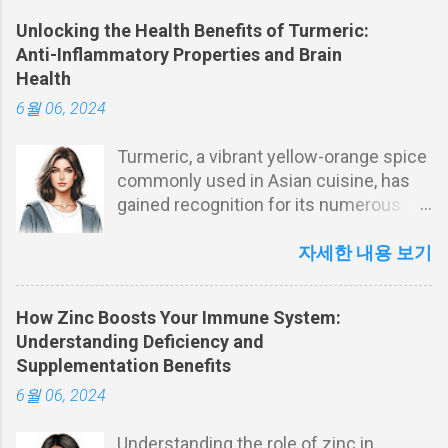
Unlocking the Health Benefits of Turmeric:
Anti-Inflammatory Properties and Brain
Health
6월 06, 2024
Turmeric, a vibrant yellow-orange spice
commonly used in Asian cuisine, has
gained recognition for its numerous
health benefits. This blog explores the
anti-inflammatory properties of
자세한 내용 보기
turmeric and its potential to support
brain health. Discover how turmeric can
How Zinc Boosts Your Immune System:
play a role in preventing chronic
Understanding Deficiency and
diseases, boosting mental health, and
Supplementation Benefits
how you can easily incorporate it into
6월 06, 2024
your daily diet. Introduction to the
Health Benefits of Turmeric Turmeric, a
Understanding the role of zinc in
golden-yellow spice derived from the